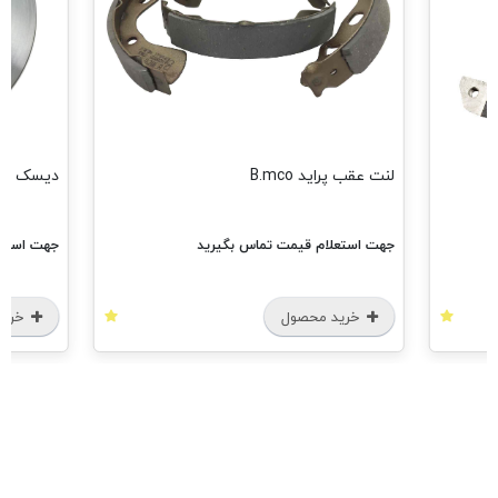
لنت عقب پراید B.mco
دیسک چرخ جل
جهت استعلام قیمت تماس بگیرید
جهت استعل
خرید محصول
خرید