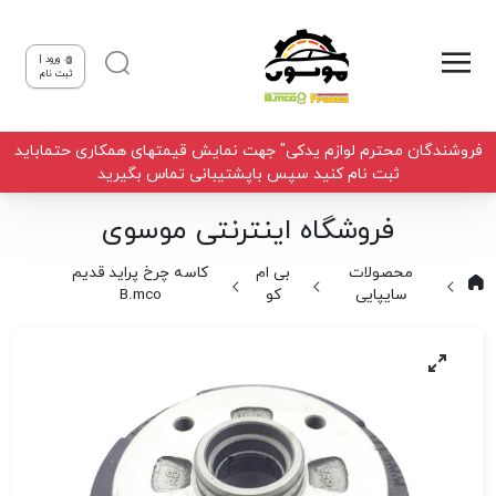
ورود |
ثبت نام
فروشندگان محترم لوازم یدکی" جهت نمایش قیمتهای همکاری حتماباید
ثبت نام کنید سپس باپشتیبانی تماس بگیرید
فروشگاه اینترنتی موسوی
محصولات
بی ام
کاسه چرخ پراید قدیم
سایپایی
کو
B.mco