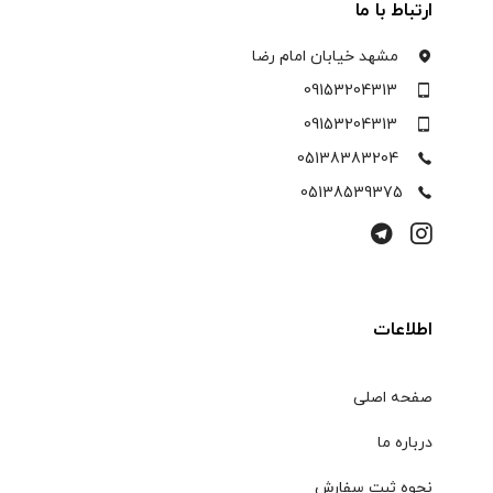
ارتباط با ما
مشهد خیابان امام رضا
09153204313
09153204313
05138383204
05138539375
اطلاعات
صفحه اصلی
درباره ما
نحوه ثبت سفارش