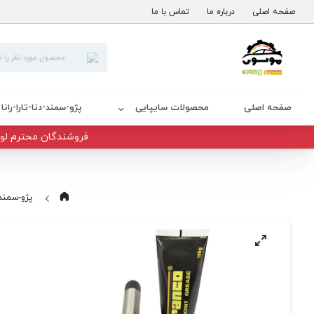
صفحه اصلی
درباره ما
تماس با ما
صفحه اصلی
محصولات سایپایی
پژو-سمند-دنا-تارا-رانا
فروشندگان محترم لوا
پژو-سمند-دن