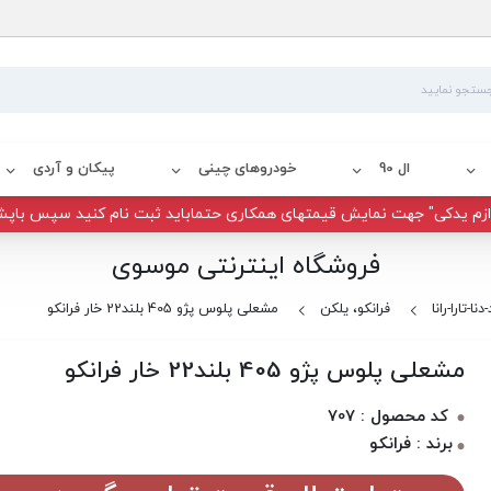
ال 90
خودروهای چینی
پیکان و آردی
زم یدکی" جهت نمایش قیمتهای همکاری حتماباید ثبت نام کنید سپس باپش
فروشگاه اینترنتی موسوی
ا-تارا-رانا
فرانکو، یلکن
مشعلی پلوس پژو 405 بلند22 خار فرانکو
مشعلی پلوس پژو 405 بلند22 خار فرانکو
کد محصول : 707
برند : فرانکو