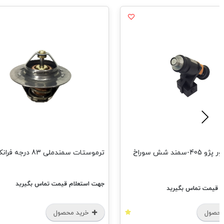
 83 درجه فرانکو
دیسک چرخ عقب H30Cross فرانکو
م قیمت تماس بگیرید
جهت استعلام قیمت تماس بگیرید
محصول
خرید محصول