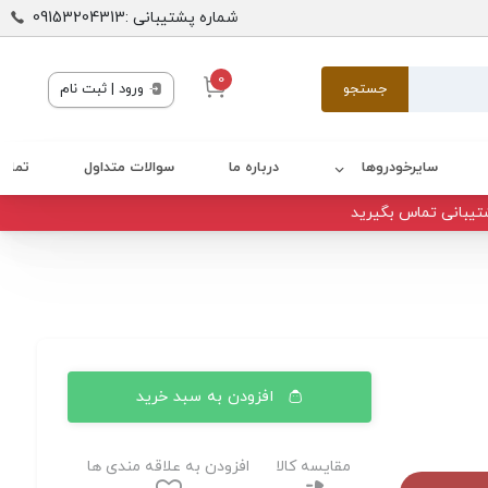
شماره پشتیبانی :09153204313
0
جستجو
ورود | ثبت نام
سایرخودروها
درباره ما
سوالات متداول
تماس 
تیبانی تماس بگیرید
افزودن به سبد خرید
مقایسه کالا
افزودن به علاقه مندی ها