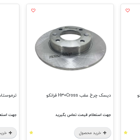
ترموستات پژو 206-ال90-89 درجه فرانکو
چدنی اگزوز پژو 06
جهت استعلام قیمت تماس بگیرید
جهت استعل
خرید محصول
خرید