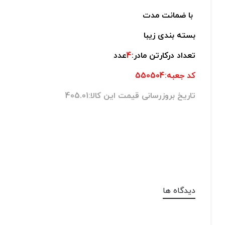
با ضمانت مدت
بسته بندی زیبا
تعداد درکارتن مادر:
4
عدد
کد جعبه:550504
تاریخ بروزرسانی قیمت این کالا:405.01
دیدگاه ها