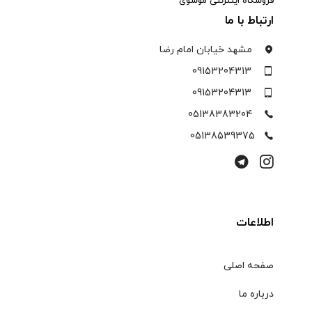
فروشگاه اینترنتی موسوی
ارتباط با ما
مشهد خیابان امام رضا
09153204313
09153204313
05138383204
05138539375
اطلاعات
صفحه اصلی
درباره ما