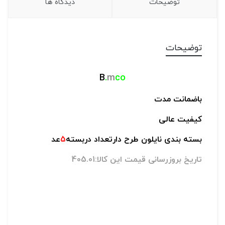
توضیحات
دیدگاه ها
توضیحات
B
.
m
co
باضمانت مدت
کیفیت عالی
بسته بندی نایلون طرح دارتعداد دربسته
5
عد
تاریخ بروزرسانی قیمت این کالا:405.01