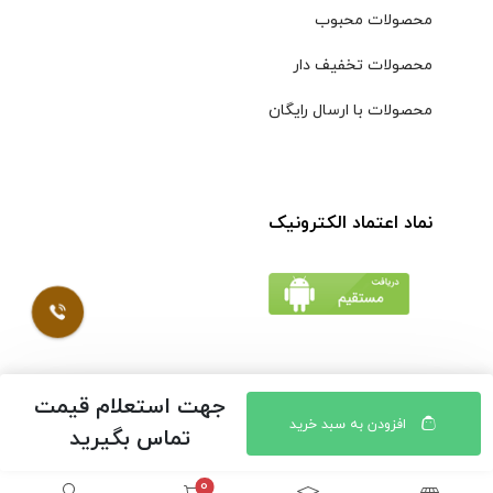
محصولات محبوب
محصولات تخفیف دار
محصولات با ارسال رایگان
نماد اعتماد الکترونیک
جهت استعلام قیمت
© کلیه حقوق مادی و معنوی محتویات سایت فروشگاه اینترنتی
افزودن به سبد خرید
تماس بگیرید
موسوی محفوظ است |
طراحی شده توسط ایلیاسیستم