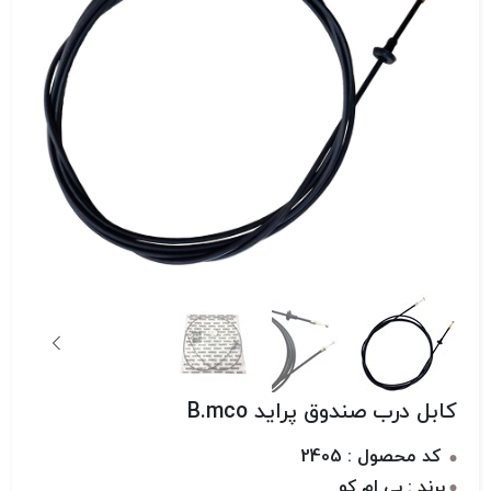
کابل درب صندوق پراید B.mco
کد محصول : 2405
برند : بی ام کو