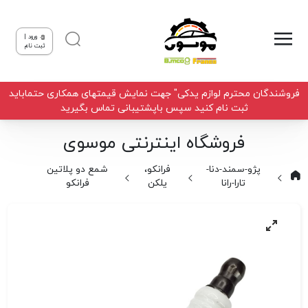
ورود |
ثبت نام
فروشندگان محترم لوازم یدکی" جهت نمایش قیمتهای همکاری حتماباید
ثبت نام کنید سپس باپشتیبانی تماس بگیرید
فروشگاه اینترنتی موسوی
پژو-سمند-دنا-
فرانکو،
شمع دو پلاتین
تارا-رانا
یلکن
فرانکو