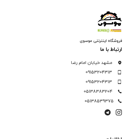
فروشگاه اینترنتی موسوی
ارتباط با ما
مشهد خیابان امام رضا
09153204313
09153204313
05138383204
05138539375