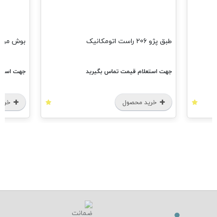
طبق پژو 206 راست اتومکانیک
بوش موتور پژو 405 
جهت استعلام قیمت تماس بگیرید
جهت استعلا
خرید محصول
خرید 