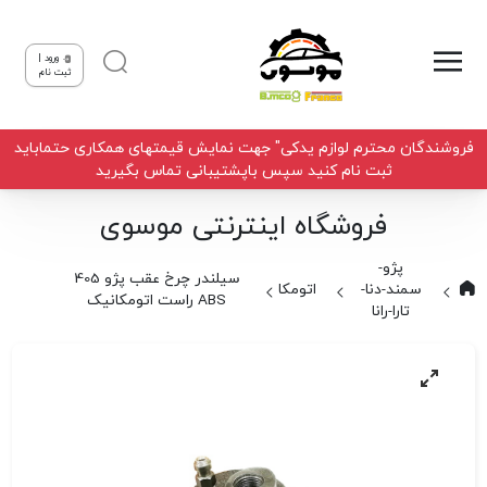
ورود |
ثبت نام
فروشندگان محترم لوازم یدکی" جهت نمایش قیمتهای همکاری حتماباید
ثبت نام کنید سپس باپشتیبانی تماس بگیرید
فروشگاه اینترنتی موسوی
پژو-
سیلندر چرخ عقب پژو 405
سمند-دنا-
اتومکانیک
ABS راست اتومکانیک
تارا-رانا