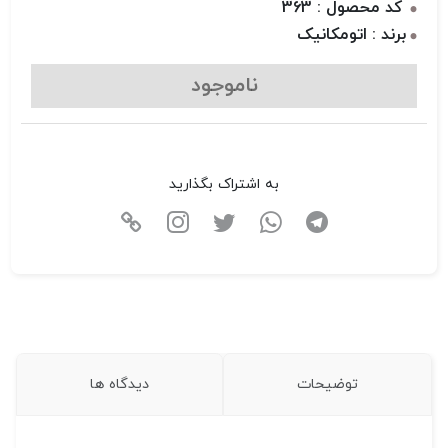
کد محصول : 363
برند : اتومکانیک
ناموجود
به اشتراک بگذارید
توضیحات
دیدگاه ها