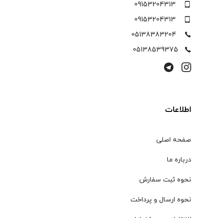
09153204313
09153204313
05138383204
05138539375
اطلاعات
صفحه اصلی
درباره ما
نحوه ثبت سفارش
نحوه ارسال و پرداخت