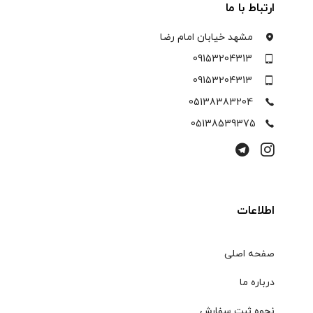
ارتباط با ما
مشهد خیابان امام رضا
09153204313
09153204313
05138383204
05138539375
اطلاعات
صفحه اصلی
درباره ما
نحوه ثبت سفارش