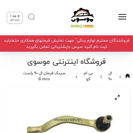
ورود |
ثبت نام
فروشندگان محترم لوازم یدکی" جهت نمایش قیمتهای همکاری حتماباید
ثبت نام کنید سپس باپشتیبانی تماس بگیرید
فروشگاه اینترنتی موسوی
ال
بی ام
سیبک فرمان ال 90 راست
90
کو
B.mco