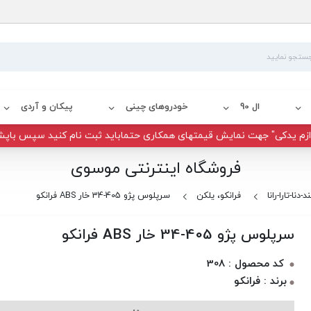
ال 90
خودروهای چینی
پیکان و آردی
زم یدکی" جهت نمایش قیمتهای همکاری حتماباید ثبت نام کنید سپس باپش
فروشگاه اینترنتی موسوی
دنا-تارا-رانا
فرانکو، یلکن
سرپلوس پژو 405-34 خار ABS فرانکو
سرپلوس پژو 405-34 خار ABS فرانکو
کد محصول : 308
برند : فرانکو