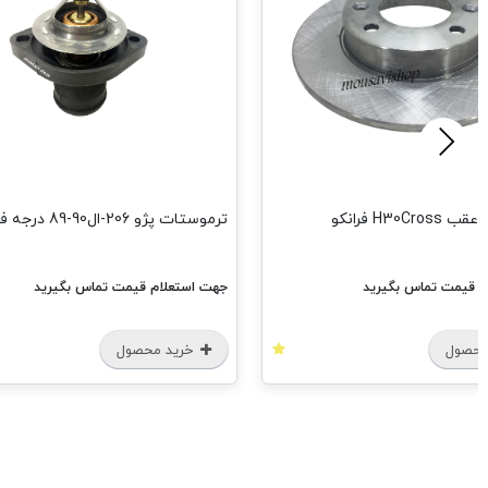
H30C فرانکو
ترموستات پژو 206-ال90-89 درجه فرانکو
م قیمت تماس بگیرید
جهت استعلام قیمت تماس بگیرید
محصول
خرید محصول