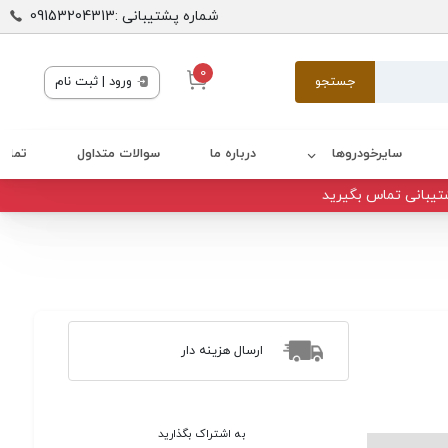
شماره پشتیبانی :09153204313
0
جستجو
ورود | ثبت نام
سایرخودروها
درباره ما
سوالات متداول
تماس 
تیبانی تماس بگیرید
ارسال هزینه دار
به اشتراک بگذارید