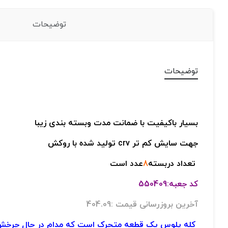
توضیحات
توضیحات
بسیار باکیفیت با ضمانت مدت وبسته بندی زیبا
جهت سایش کم تر crv تولید شده با روکش
تعداد دربسته
8
عدد است
کد جعبه:550409
آخرین بروزرسانی قیمت :404.09
کله پلوس یک قطعه متحرک است که مدام در حال چرخش و ح