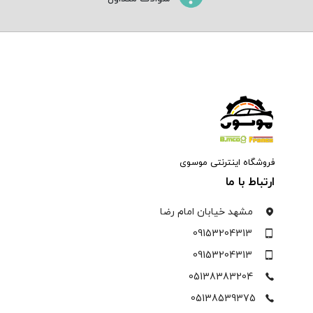
فروشگاه اینترنتی موسوی
ارتباط با ما
مشهد خیابان امام رضا
09153204313
09153204313
05138383204
05138539375