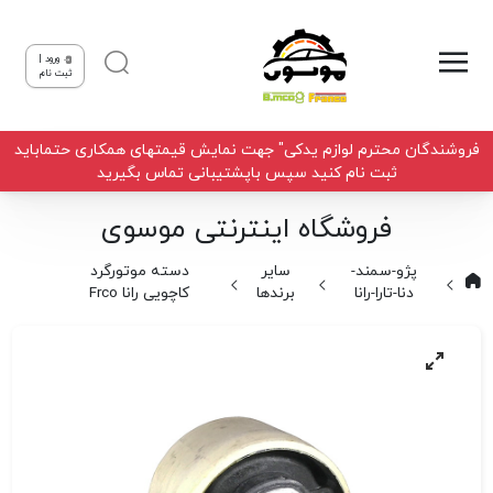
ورود |
ثبت نام
فروشندگان محترم لوازم یدکی" جهت نمایش قیمتهای همکاری حتماباید
ثبت نام کنید سپس باپشتیبانی تماس بگیرید
فروشگاه اینترنتی موسوی
پژو-سمند-
سایر
دسته موتورگرد
دنا-تارا-رانا
برندها
کاچویی رانا Frco