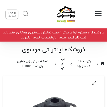
ورود |
ثبت نام
فروشندگان محترم لوازم یدکی" جهت نمایش قیمتهای همکاری حتماباید
ثبت نام کنید سپس باپشتیبانی تماس بگیرید
فروشگاه اینترنتی موسوی
بی
پژو-سمند-
دسته موتور زیر باطری
ام
دنا-تارا-رانا
پژو 206 B.mco
کو