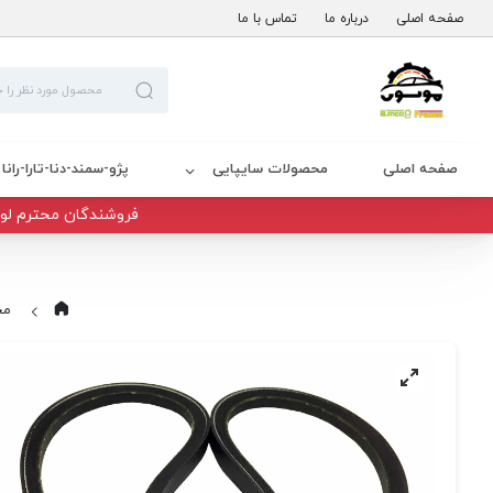
صفحه اصلی
درباره ما
تماس با ما
صفحه اصلی
محصولات سایپایی
پژو-سمند-دنا-تارا-رانا
فروشندگان محترم لوا
مح