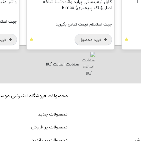
کابل ترمزدستی پراید وانت-تیبا شاخه
واشر منیفولد
اصلی(باک پلیمیری) B.mco
جهت استعل
جهت استعلام قیمت تماس بگیرید
خرید محصول
خرید
ضمانت اصالت کالا
محصولات فروشگاه اینترنتی موس
محصولات جدید
محصولات پر فروش
رش
محصولات پر بازدید