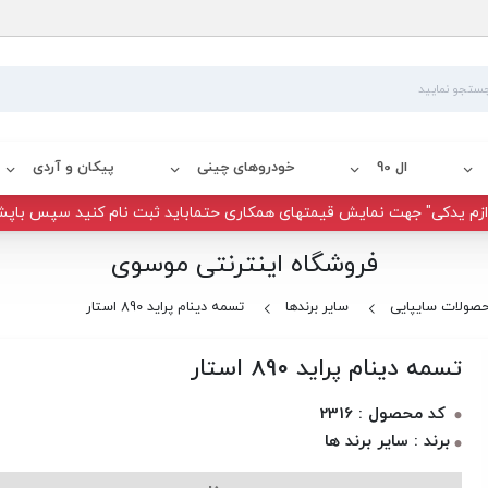
ال 90
خودروهای چینی
پیکان و آردی
زم یدکی" جهت نمایش قیمتهای همکاری حتماباید ثبت نام کنید سپس باپش
فروشگاه اینترنتی موسوی
صولات سایپایی
سایر برندها
تسمه دینام پراید 890 استار
تسمه دینام پراید 890 استار
کد محصول : 2316
برند : سایر برند ها