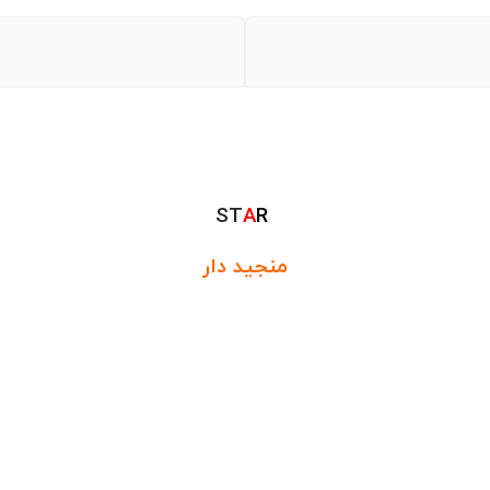
ST
A
R
منجید دار