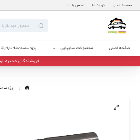
صفحه اصلی
درباره ما
تماس با ما
صفحه اصلی
محصولات سایپایی
پژو-سمند-دنا-تارا-رانا
فروشندگان محترم لوا
پژو-سمند-