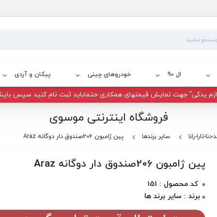
ال 90
خودروهای چینی
پیکان و آردی
زم یدکی" جهت نمایش قیمتهای همکاری حتماباید ثبت نام کنید سپس باپش
فروشگاه اینترنتی موسوی
دنا-تارا-رانا
سایر برندها
پین ژامبون 206صندوق دار دوگانه Araz
پین ژامبون 206صندوق دار دوگانه Araz
کد محصول : 151
برند : سایر برند ها