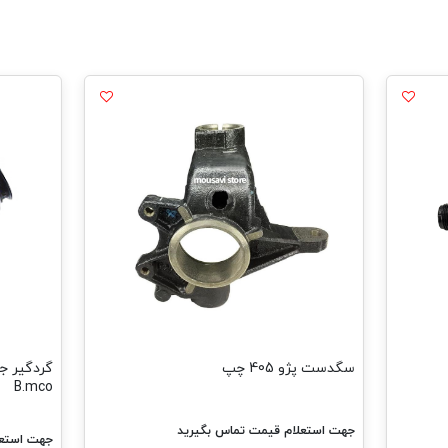
سگدست پژو 405 چپ
B.mco
جهت استعلام قیمت تماس بگیرید
جهت استعل