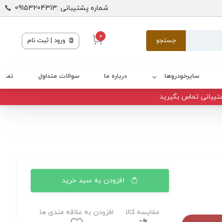
شماره پشتیبانی :09153204313
0
جستجو
ورود | ثبت نام
سایرخودروها
درباره ما
سوالات متداول
تماس 
تیبانی تماس بگیرید
افزودن به سبد خرید
مقایسه کالا
افزودن به علاقه مندی ها