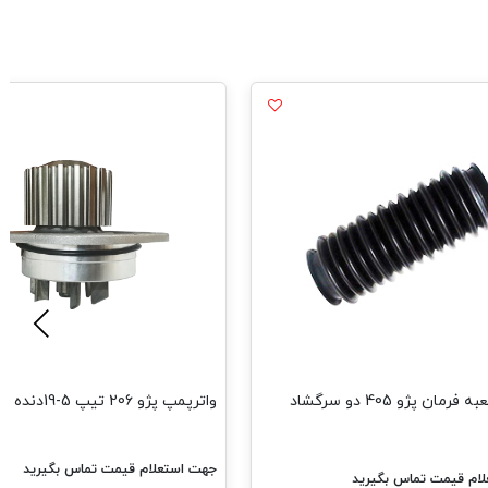
گردگیر جعبه فرمان پژو 405 دو سرگشاد
واترپمپ پژو 206 تیپ 5-19دنده فرانکو
جهت استعلام قیمت تماس بگیرید
ام قیمت تماس بگیرید