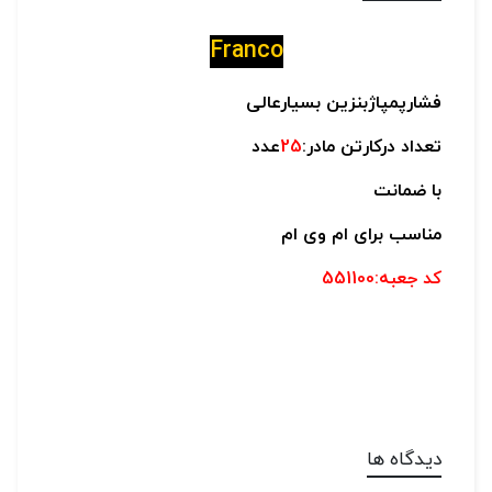
Franco
فشارپمپاژبنزین بسیارعالی
تعداد درکارتن مادر:
25
عدد
با ضمانت
مناسب برای ام وی ام
کد جعبه:551100
دیدگاه ها