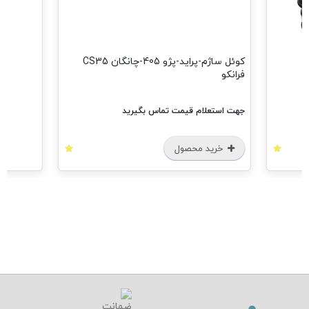
کوئل ساژم-پراید-پژو 405-چانگان CS35
فرانکو
جهت استعلام قیمت تماس بگیرید
خرید محصول