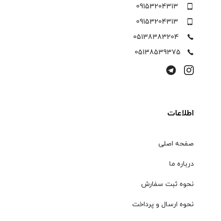
09153204313
09153204313
05138383204
05138539375
اطلاعات
صفحه اصلی
درباره ما
نحوه ثبت سفارش
نحوه ارسال و پرداخت