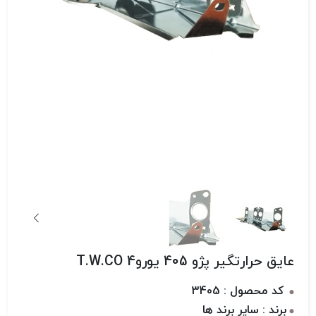
عایق حرارتگیر پژو 405 یورو4 T.W.CO
کد محصول : 3405
برند : سایر برند ها