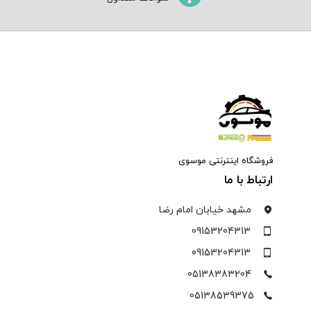
فروشگاه اینترنتی موسوی
ارتباط با ما
مشهد خیابان امام رضا
09153204313
09153204313
05138383204
05138539375