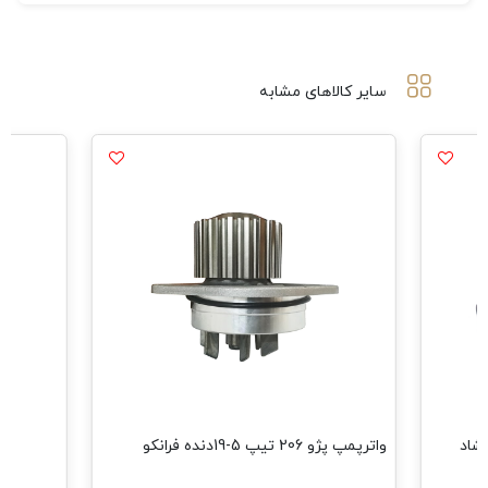
سایر کالاهای مشابه
405 دو سرگشاد
واترپمپ پژو 206 تیپ 5-19دنده فرانکو