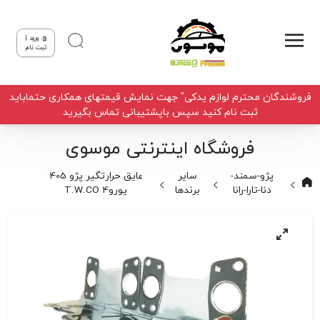
ورود |
ثبت نام
فروشندگان محترم لوازم یدکی" جهت نمایش قیمتهای همکاری حتماباید
ثبت نام کنید سپس باپشتیبانی تماس بگیرید
فروشگاه اینترنتی موسوی
پژو-سمند-
سایر
عایق حرارتگیر پژو 405
دنا-تارا-رانا
برندها
یورو4 T.W.CO