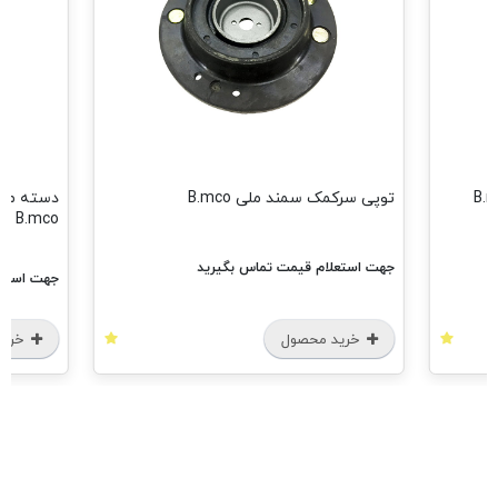
دسته موتور دوسرپیچ پژو 206 تیپ 5
B.mco
رید
جهت استعلام قیمت تماس بگیرید
خرید محصول