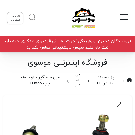
ورود |
ثبت نام
فروشندگان محترم لوازم یدکی" جهت نمایش قیمتهای همکاری حتماباید
ثبت نام کنید سپس باپشتیبانی تماس بگیرید
فروشگاه اینترنتی موسوی
بی
پژو-سمند-
میل موجگیر جلو سمند
ام
دنا-تارا-رانا
چپ B.mco
کو