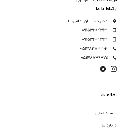
فروشگاه اینترنتی موسوی
ارتباط با ما
مشهد خیابان امام رضا
09153204313
09153204313
05138383204
05138539375
اطلاعات
صفحه اصلی
درباره ما