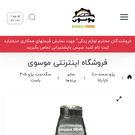
ورود |
ثبت نام
فروشندگان محترم لوازم یدکی" جهت نمایش قیمتهای همکاری حتماباید
ثبت نام کنید سپس باپشتیبانی تماس بگیرید
فروشگاه اینترنتی موسوی
پژو-سمند-دنا-
سایر
سگدست پژو 405
تارا-رانا
برندها
راست