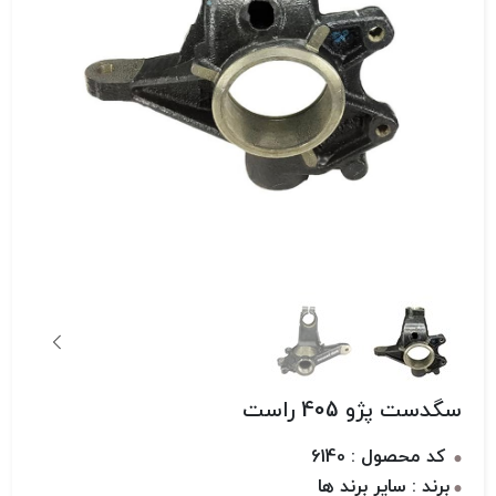
سگدست پژو 405 راست
کد محصول : 6140
برند : سایر برند ها