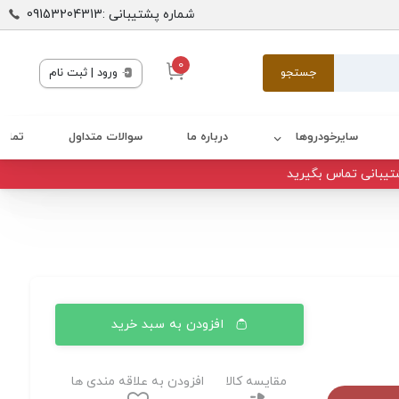
شماره پشتیبانی :09153204313
0
جستجو
ورود | ثبت نام
سایرخودروها
درباره ما
سوالات متداول
تماس 
تیبانی تماس بگیرید
افزودن به سبد خرید
مقایسه کالا
افزودن به علاقه مندی ها