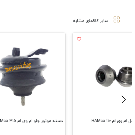
سایر کالاهای مشابه
م وی ام 110 HAMco
دسته موتور جلو ام وی ام 315 HAMco