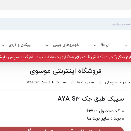
ال 90
خودروهای چینی
پیکان و آردی
زم یدکی" جهت نمایش قیمتهای همکاری حتماباید ثبت نام کنید سپس باپش
فروشگاه اینترنتی موسوی
خودروهای چینی
سایر برندها
سیبک طبق جک AYA S3
سیبک طبق جک AYA S3
کد محصول : 6261
برند : سایر برند ها