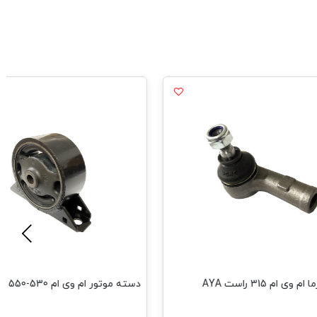
ی ام 315 راست AYA
دسته موتور ام وی ام 530-550 جلو HAMco