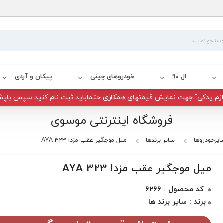
ال 90
خودروهای چینی
پیکان و آردی
زم یدکی" جهت نمایش قیمتهای همکاری حتماباید ثبت نام کنید سپس باپش
فروشگاه اینترنتی موسوی
ایرخودروها
سایر برندها
میل موجگیر عقب مزدا 323 AYA
میل موجگیر عقب مزدا 323 AYA
کد محصول : 6266
برند : سایر برند ها