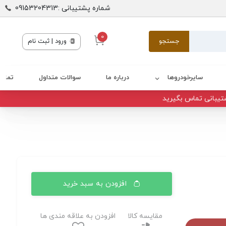
شماره پشتیبانی :09153204313
0
جستجو
ورود | ثبت نام
سایرخودروها
درباره ما
سوالات متداول
تماس 
تیبانی تماس بگیرید
افزودن به سبد خرید
مقایسه کالا
افزودن به علاقه مندی ها