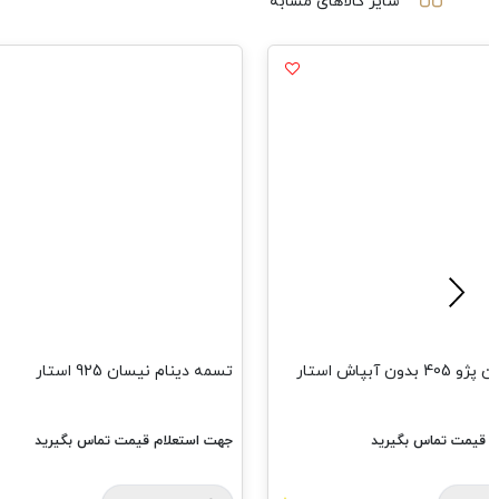
سایر کالاهای مشابه
ان 925 استار
تسمه هیدرولیک پاترول AX44 استار
م قیمت تماس بگیرید
جهت استعلام قیمت تماس بگیرید