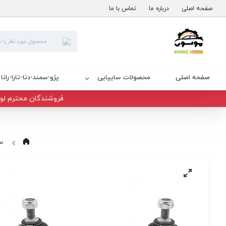
صفحه اصلی
درباره ما
تماس با ما
صفحه اصلی
محصولات سایپایی
پژو-سمند-دنا-تارا-رانا
فروشندگان محترم لوا
س