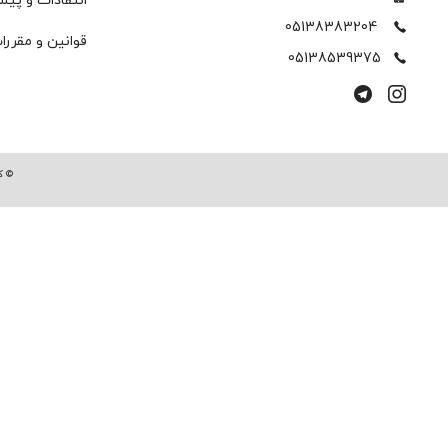
انتقادات و پیش
05138383204
قوانین و مقررا
05138539375
© ک