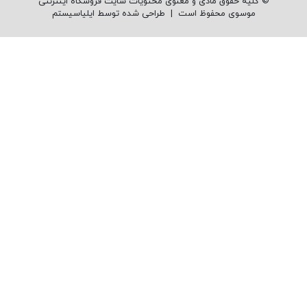
© کلیه حقوق مادی و معنوی محتویات سایت فروشگاه اینترنتی
موسوی محفوظ است |
طراحی شده توسط ایلیاسیستم