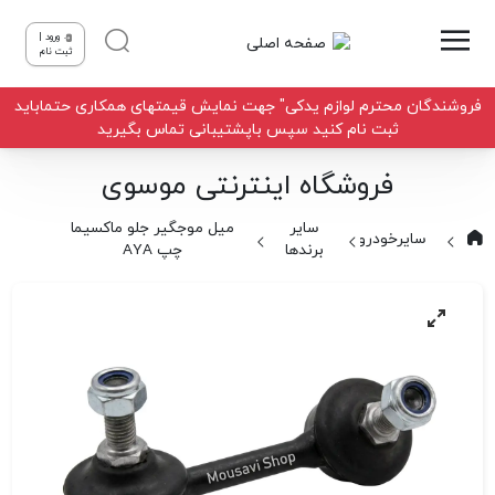
ورود |
ثبت نام
فروشندگان محترم لوازم یدکی" جهت نمایش قیمتهای همکاری حتماباید
ثبت نام کنید سپس باپشتیبانی تماس بگیرید
فروشگاه اینترنتی موسوی
سایر
میل موجگیر جلو ماکسیما
سایرخودروها
برندها
چپ AYA