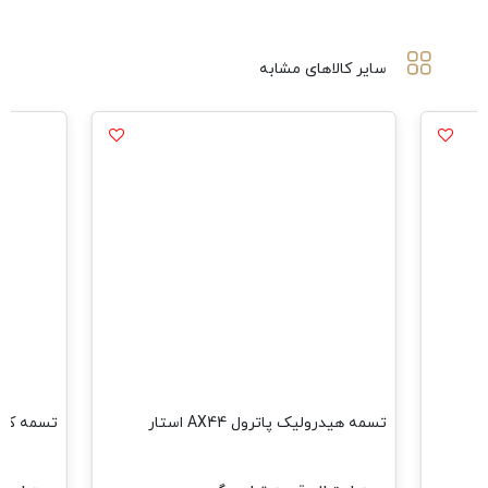
سایر کالاهای مشابه
تسمه هیدرولیک پاترول AX44 استار
تسمه کولر کاپرا