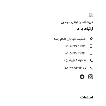
فروشگاه اینترنتی موسوی
ارتباط با ما
مشهد خیابان امام رضا
09153204313
09153204313
05138383204
05138539375
اطلاعات