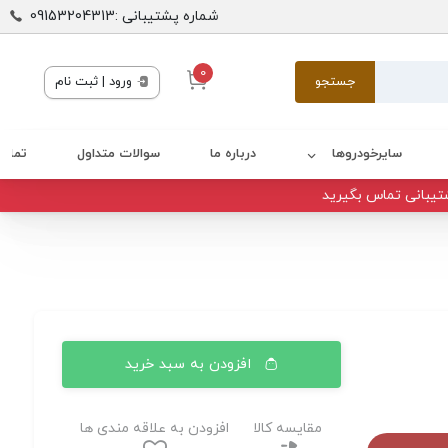
شماره پشتیبانی :09153204313
0
جستجو
ورود | ثبت نام
سایرخودروها
درباره ما
سوالات متداول
تماس 
تیبانی تماس بگیرید
افزودن به سبد خرید
مقایسه کالا
افزودن به علاقه مندی ها