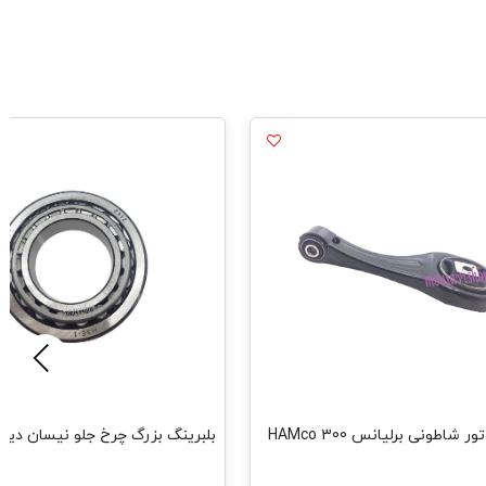
شاطونی برلیانس HAMco 300
بلبرینگ بزرگ چرخ جلو نیسان دیزل SE-1