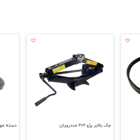
جک بالابر پژو 206 مددرویان
دسته موتور 