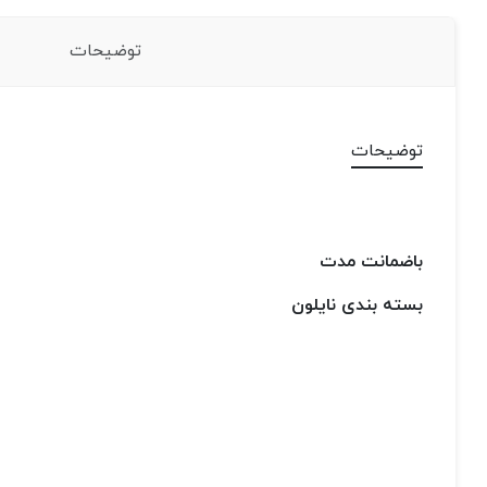
توضیحات
توضیحات
باضمانت مدت
بسته بندی نایلون