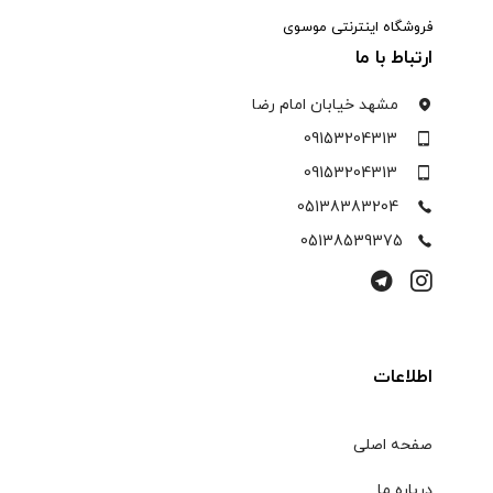
فروشگاه اینترنتی موسوی
ارتباط با ما
مشهد خیابان امام رضا
09153204313
09153204313
05138383204
05138539375
اطلاعات
صفحه اصلی
درباره ما