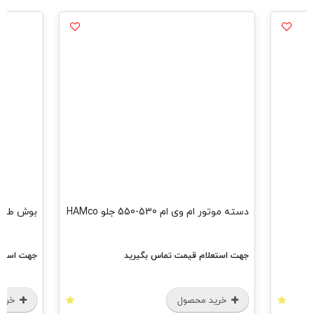
دسته موتور ام وی ام 530-550 جلو HAMco
بوش طبق بزرگ 
جهت استعلام قیمت تماس بگیرید
جهت استعل
خرید محصول
خرید