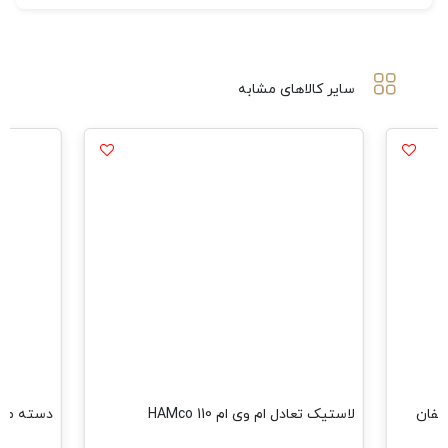
سایر کالاهای مشابه
 چاکدار ام وی ام ایکس33-لیفان
لاستیک تعادل ام وی ام 110 HAMco
دسته موتور ج