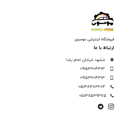
فروشگاه اینترنتی موسوی
ارتباط با ما
مشهد خیابان امام رضا
09153204313
09153204313
05138383204
05138539375