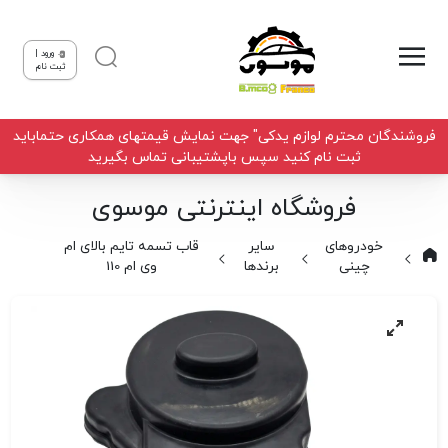
ورود |
ثبت نام
فروشندگان محترم لوازم یدکی" جهت نمایش قیمتهای همکاری حتماباید
ثبت نام کنید سپس باپشتیبانی تماس بگیرید
فروشگاه اینترنتی موسوی
خودروهای
سایر
قاب تسمه تایم بالای ام
چینی
برندها
وی ام 110