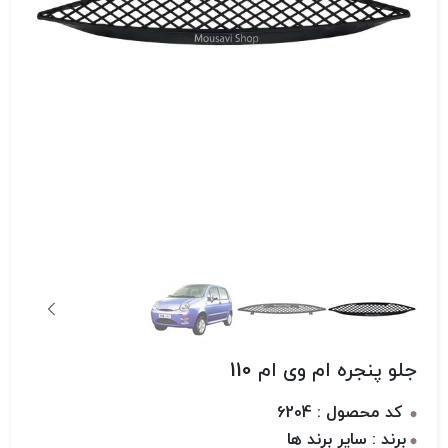
جلو پنجره ام وی ام 110
کد محصول : 6204
برند : سایر برند ها