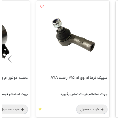
ی ام 315 راست AYA
دسته موتور ام وی ام 530-550 جلو HAMco
ام قیمت تماس بگیرید
جهت استعلام قیمت تماس بگیرید
 محصول
خرید محصول