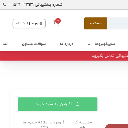
شماره پشتیبانی :09153204313
0
جستجو
ورود | ثبت نام
سایرخودروها
درباره ما
سوالات متداول
تماس 
تیبانی تماس بگیرید
افزودن به سبد خرید
مقایسه کالا
افزودن به علاقه مندی ها