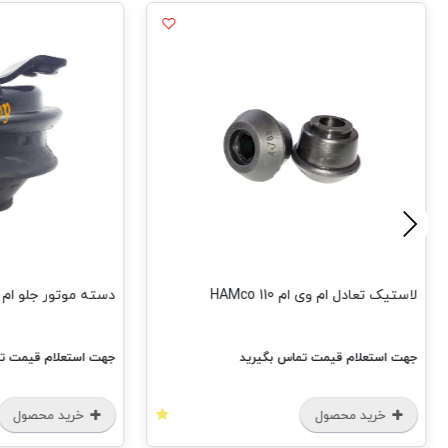
م وی ام 110 HAMco
دسته موتور جلو ام وی ام 315 HAMco
م قیمت تماس بگیرید
جهت استعلام قیمت تماس بگیرید
محصول
خرید محصول