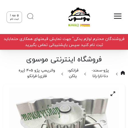
ورود |
ثبت نام
فروشندگان محترم لوازم یدکی" جهت نمایش قیمتهای همکاری حتماباید
ثبت نام کنید سپس باپشتیبانی تماس بگیرید
فروشگاه اینترنتی موسوی
پژو-سمند-
فرانکو،
واترپمپ پژو 405 (پره
دنا-تارا-رانا
یلکن
فلزی) فرانکو