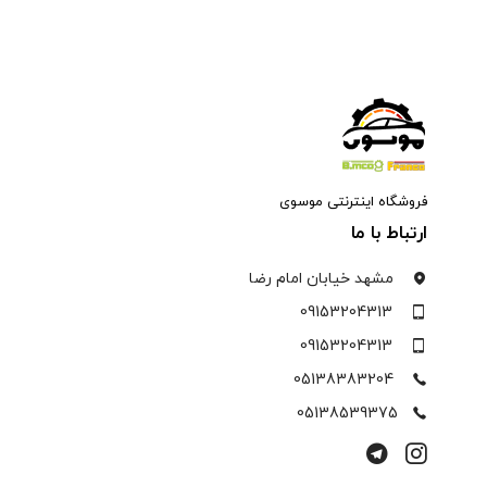
فروشگاه اینترنتی موسوی
ارتباط با ما
مشهد خیابان امام رضا
09153204313
09153204313
05138383204
05138539375