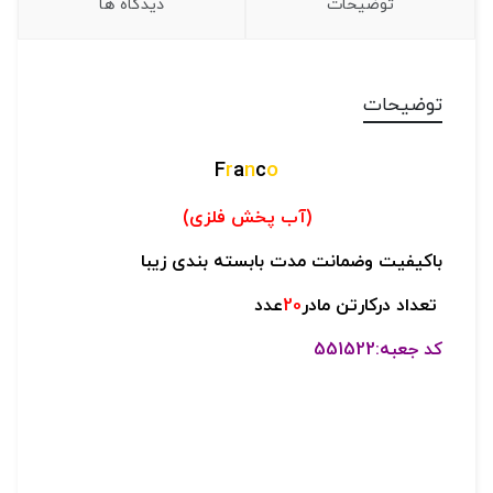
توضیحات
دیدگاه ها
توضیحات
F
r
a
n
c
o
(آب پخش فلزی)
باکیفیت وضمانت مدت بابسته بندی زیبا
تعداد درکارتن مادر
20
عدد
کد جعبه:551522