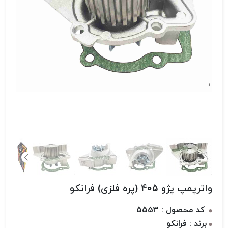
واترپمپ پژو 405 (پره فلزی) فرانکو
کد محصول : 5553
برند : فرانکو