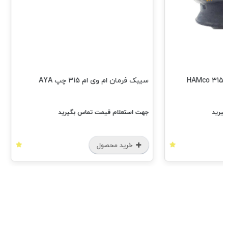
سیبک فرمان ام وی ام 315 چپ AYA
سیبک فرما ام 
جهت استعلام قیمت تماس بگیرید
جهت استع
خرید محصول
خری