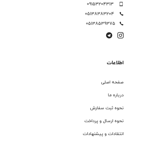
09153204313
05138383204
05138539375
اطلاعات
صفحه اصلی
درباره ما
نحوه ثبت سفارش
نحوه ارسال و پرداخت
انتقادات و پیشنهادات