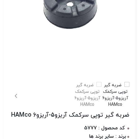
ضربه گیر توپی سرکمک آریزو5-آریزو6 HAMco
کد محصول : 5777
برند : سایر برند ها