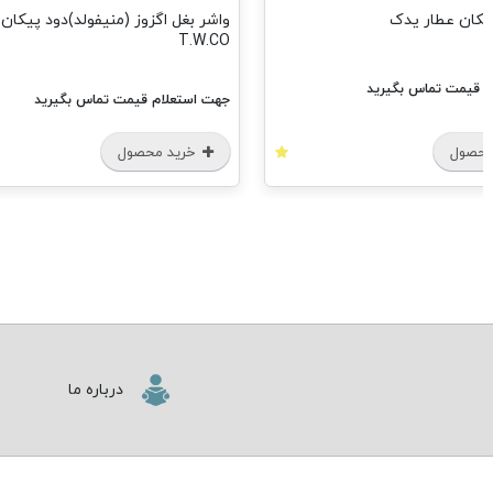
پیکان عطار یدک
واشر بغل اگزوز (منیفولد)دود پیکان ا
T.W.CO
م قیمت تماس بگیرید
جهت استعلام قیمت تماس بگیرید
محصول
خرید محصول
درباره ما