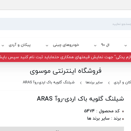
ال 90
خودروهای چینی
پیکان و آردی
زم یدکی" جهت نمایش قیمتهای همکاری حتماباید ثبت نام کنید سپس باپش
فروشگاه اینترنتی موسوی
کان و آردی
سایر برندها
شیلنگ گلویه باک اردی-روآ ARAS
شیلنگ گلویه باک اردی-روآ ARAS
کد محصول : 5474
برند : سایر برند ها