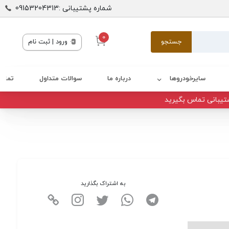
شماره پشتیبانی :09153204313
0
جستجو
ورود | ثبت نام
سایرخودروها
درباره ما
سوالات متداول
تماس 
تیبانی تماس بگیرید
به اشتراک بگذارید