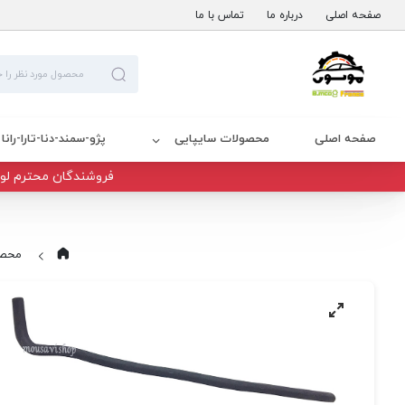
صفحه اصلی
درباره ما
تماس با ما
صفحه اصلی
محصولات سایپایی
پژو-سمند-دنا-تارا-رانا
فروشندگان محترم لوا
محصو