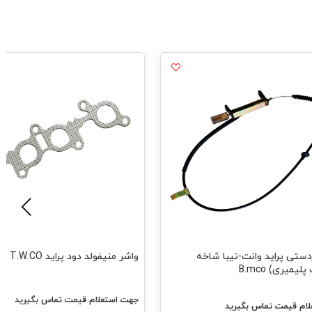
دستی پراید وانت-تیبا شاخه
واشر منیفولد دود پراید T.W.CO
یمیری) B.mco
جهت استعلام قیمت تماس بگیرید
ام قیمت تماس بگیرید