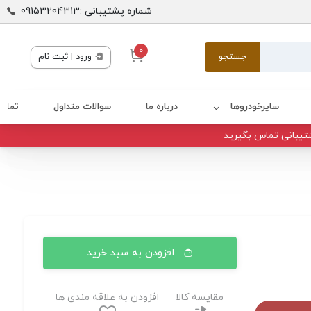
شماره پشتیبانی :09153204313
0
جستجو
ورود | ثبت نام
سایرخودروها
درباره ما
سوالات متداول
تماس 
تیبانی تماس بگیرید
افزودن به سبد خرید
مقایسه کالا
افزودن به علاقه مندی ها