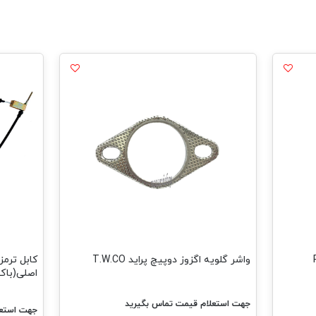
واشر گلویه اگزوز دوپیچ پراید T.W.CO
کابل ترمز
اصلی(باک پل
جهت استعلام قیمت تماس بگیرید
جهت استعل