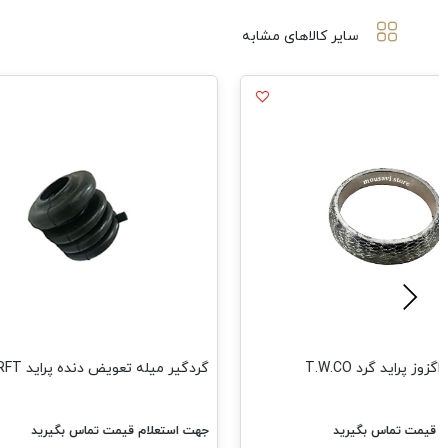
سایر کالاهای مشابه
وز پراید گرد T.W.CO
گردگیر میله تعویض دنده پراید RFT
م قیمت تماس بگیرید
جهت استعلام قیمت تماس بگیرید