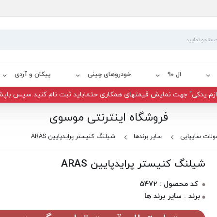
ال 90
خودروهای چینی
پیکان و آردی
زم یدکی" جهت نمایش قیمتهای همکاری حتماباید ثبت نام کنید سپس باپش
فروشگاه اینترنتی موسوی
لات سایپایی
سایر برندها
شیلنگ کنیستر پرایدپایین ARAS
شیلنگ کنیستر پرایدپایین ARAS
کد محصول : 5472
برند : سایر برند ها