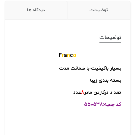
توضیحات
دیدگاه ها
توضیحات
F
r
a
n
c
o
بسیار باکیفیت-
با ضمانت مدت
بسته بندی زیبا
تعداد درکارتن مادر
8
عدد
کد جعبه:550538