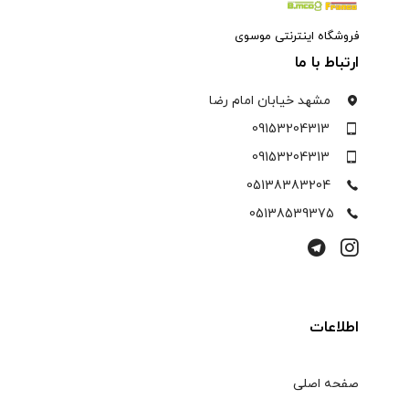
فروشگاه اینترنتی موسوی
ارتباط با ما
مشهد خیابان امام رضا
09153204313
09153204313
05138383204
05138539375
اطلاعات
صفحه اصلی