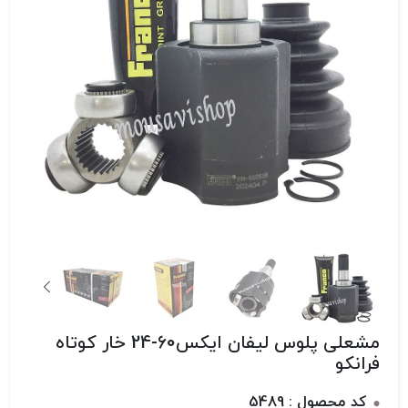
مشعلی پلوس لیفان ایکس60-24 خار کوتاه
فرانکو
کد محصول : 5489