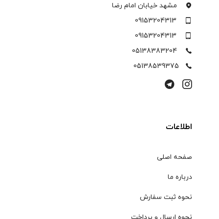
مشهد خیابان امام رضا
09153204313
09153204313
05138383204
05138539375
اطلاعات
صفحه اصلی
درباره ما
نحوه ثبت سفارش
نحوه ارسال و پرداخت