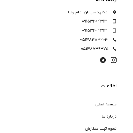
مشهد خیابان امام رضا
09153204313
09153204313
05138383204
05138539375
اطلاعات
صفحه اصلی
درباره ما
نحوه ثبت سفارش