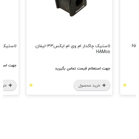
لاستیک چاکدار ام وی ام ایکس33-لیفان
لاستیک تعادل ام وی ام 110 HAMco
دست
جهت استعلام قیمت تماس بگیرید
جه
د
خرید محصول