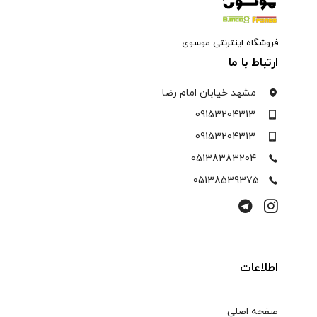
فروشگاه اینترنتی موسوی
ارتباط با ما
مشهد خیابان امام رضا
09153204313
09153204313
05138383204
05138539375
اطلاعات
صفحه اصلی