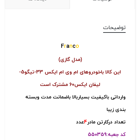
توضیحات
F
r
a
n
c
o
(مدل گازی)
این کالا باخودروهای ام وی ام ایکس 33-تیگو5-
لیفان ایکس60 مشترک است
وارداتی باکیفیت بسیاربالا باضمانت مدت وبسته
بندی زیبا
تعداد درکارتن مادر
4
عدد
کد جعبه:550359