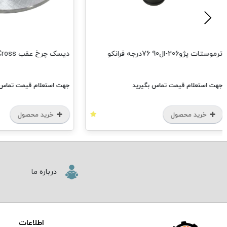
جه فرانکو
دیسک چرخ عقب H30Cross فرانکو
م قیمت تماس بگیرید
جهت استعلام قیمت تماس بگیرید
محصول
خرید محصول
درباره ما
اطلاعات