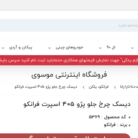
ال 90
خودروهای چینی
پیکان و آردی
زم یدکی" جهت نمایش قیمتهای همکاری حتماباید ثبت نام کنید سپس باپش
فروشگاه اینترنتی موسوی
نا-تارا-رانا
فرانکو، یلکن
دیسک چرخ جلو پژو 405 اسپرت فرانکو
دیسک چرخ جلو پژو 405 اسپرت فرانکو
کد محصول : 5369
برند : فرانکو