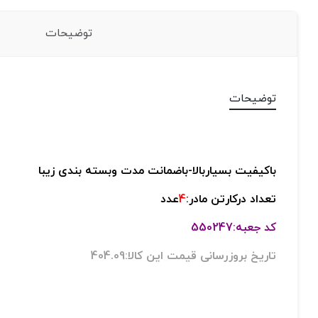
توضیحات
توضیحات
باکیفیت بسیاربالا
-
باضمانت مدت وبسته بندی زیبا
تعداد درکارتن مادر:
4
عدد
کد جعبه:550247
تاریخ بروزرسانی قیمت این کالا:404.09