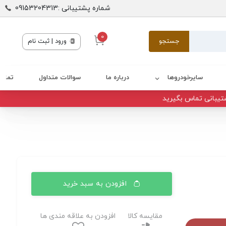
شماره پشتیبانی :09153204313
0
جستجو
ورود | ثبت نام
سایرخودروها
درباره ما
سوالات متداول
تماس 
تیبانی تماس بگیرید
افزودن به سبد خرید
مقایسه کالا
افزودن به علاقه مندی ها