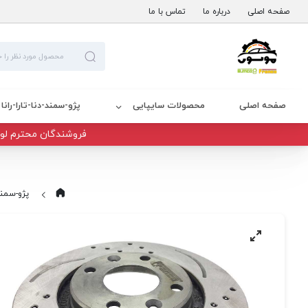
صفحه اصلی
درباره ما
تماس با ما
صفحه اصلی
محصولات سایپایی
پژو-سمند-دنا-تارا-رانا
فروشندگان محترم لوا
پژو-سمند-د