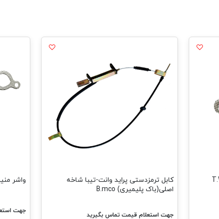
کابل ترمزدستی پراید وانت-تیبا شاخه
واشر منیفولد
اصلی(باک پلیمیری) B.mco
جهت استعل
جهت استعلام قیمت تماس بگیرید