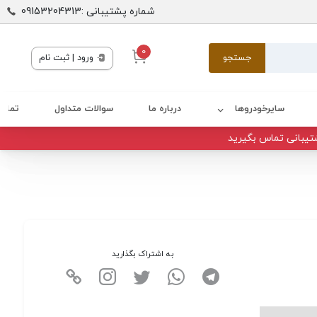
شماره پشتیبانی :09153204313
0
جستجو
ورود | ثبت نام
سایرخودروها
درباره ما
سوالات متداول
تماس 
تیبانی تماس بگیرید
به اشتراک بگذارید