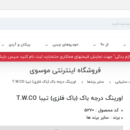
ال 90
خودروهای چینی
پیکان و آردی
زم یدکی" جهت نمایش قیمتهای همکاری حتماباید ثبت نام کنید سپس باپش
فروشگاه اینترنتی موسوی
سایپایی
سایر برندها
اورینگ درجه باک (باک فلزی) تیبا T.W.CO
اورینگ درجه باک (باک فلزی) تیبا T.W.CO
کد محصول : 5270
برند : سایر برند ها