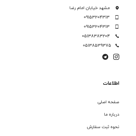
مشهد خیابان امام رضا
09153204313
09153204313
05138383204
05138539375
اطلاعات
صفحه اصلی
درباره ما
نحوه ثبت سفارش