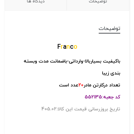
توضیحات
دیدگاه ها
توضیحات
F
r
a
n
c
o
باکیفیت بسیاربالا-
وارداتی-
باضمانت مدت وبسته
بندی زیبا
تعداد درکارتن مادر
20
عدد است
کد جعبه:552135
تاریخ بروزرسانی قیمت این کالا:405.02