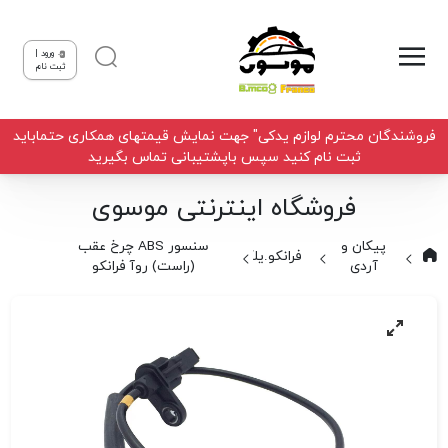
ورود |
ثبت نام
فروشندگان محترم لوازم یدکی" جهت نمایش قیمتهای همکاری حتماباید
ثبت نام کنید سپس باپشتیبانی تماس بگیرید
فروشگاه اینترنتی موسوی
پیکان و
سنسور ABS چرخ عقب
فرانکو.یلکن
آردی
(راست) روآ فرانکو