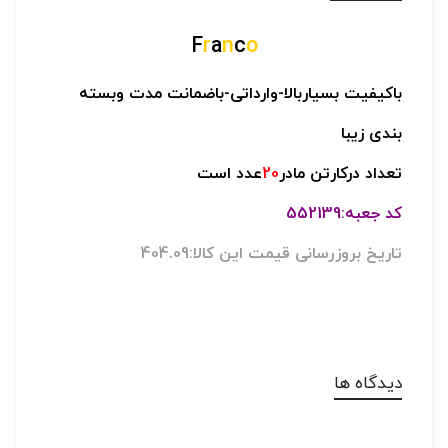
F
r
a
n
c
o
باکیفیت بسیاربالا-
وارداتی-
باضمانت مدت وبسته
بندی زیبا
تعداد درکارتن مادر
20
عدد است
کد جعبه:552139
تاریخ بروزرسانی قیمت این کالا:404.09
دیدگاه ها