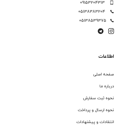
09153204313
05138383204
05138539375
اطلاعات
صفحه اصلی
درباره ما
نحوه ثبت سفارش
نحوه ارسال و پرداخت
انتقادات و پیشنهادات