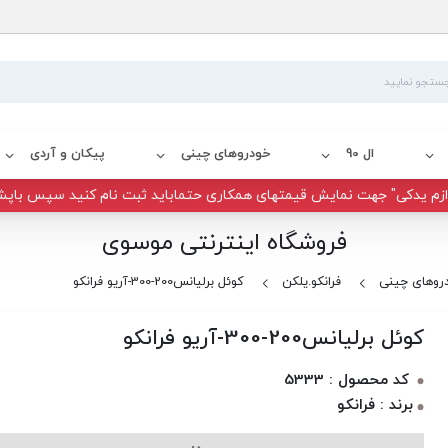
ال 90
خودروهای چینی
پیکان و آردی
زم یدکی" جهت نمایش قیمتهای همکاری حتماباید ثبت نام کنید سپس باپش
فروشگاه اینترنتی موسوی
روهای چینی
فرانکو.یلکن
کوئل برلیانس200-300-آریو فرانکو
کوئل برلیانس200-300-آریو فرانکو
کد محصول : 5333
برند : فرانکو