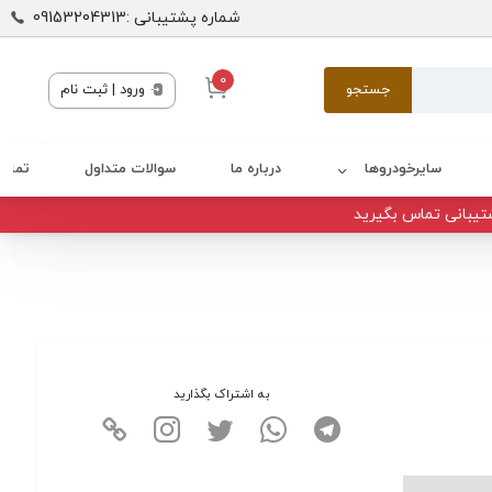
شماره پشتیبانی :09153204313
0
جستجو
ورود | ثبت نام
سایرخودروها
درباره ما
سوالات متداول
تماس 
تیبانی تماس بگیرید
به اشتراک بگذارید