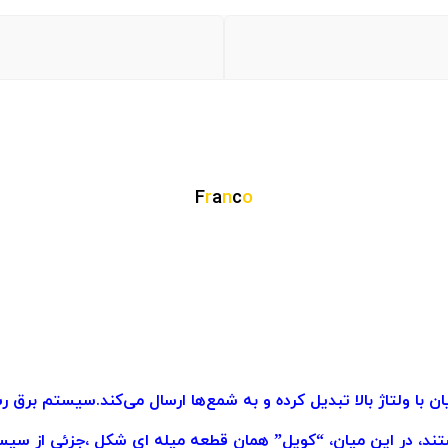
F
r
a
n
c
o
با ولتاژ بالا تبدیل کرده و به شمع‌ها ارسال می‌کند.سیستم برق ر
تند، در این میان، “کویل” همان قطعه میله ای شکل ،جزئی از سی