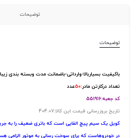
توضیحات
توضیحات
باکیفیت بسیاربالا-
وارداتی-
باضمانت مدت وبسته بندی زیبا
تعداد درکارتن مادر:
50
عدد
کد جعبه:551916
تاریخ بروزرسانی قیمت این کالا:404.07
کویل یک سیم پیچ القایی است که باتری ضعیف را به جریان 
در خودروهاست که برای سوخت رسانی به موتور الزامی هس