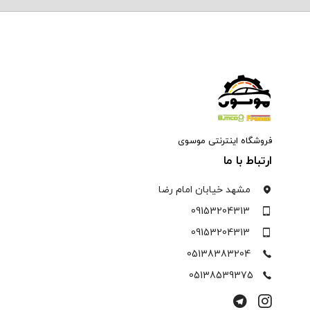
فروشگاه اینترنتی موسوی
ارتباط با ما
مشهد خیابان امام رضا
09153204313
09153204313
05138383204
05138539375