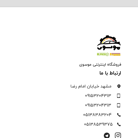
سوالات متداول
فروشگاه اینترنتی موسوی
ارتباط با ما
مشهد خیابان امام رضا
09153204313
09153204313
05138383204
05138539375