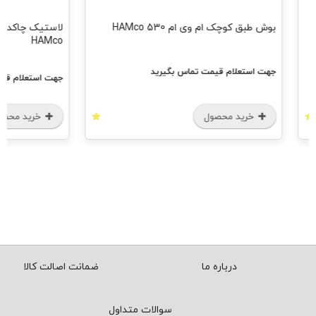
لاستیک چاکدار ام وی ام ایکس33-لیفان
لاستیک تعاد
HAMco
جهت استع
جهت استعلام قیمت تماس بگیرید
خرید محصول
خری
درباره ما
ضمانت اصالت کالا