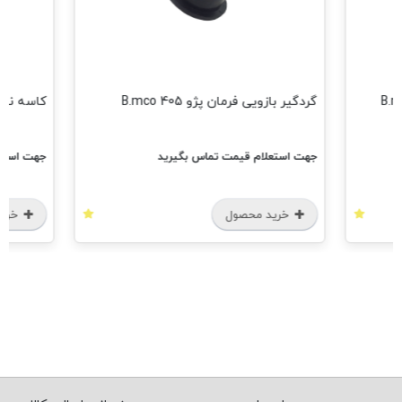
گردگیر بازویی فرمان پژو 405 B.mco
کاسه نمد جلو
جهت استعلام قیمت تماس بگیرید
جهت استعل
خرید محصول
خرید