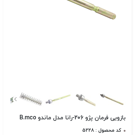
بازویی فرمان پژو 206-رانا مدل ماندو B.mco
کد محصول : 5228