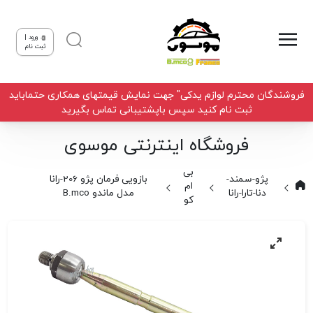
ورود |
ثبت نام
فروشندگان محترم لوازم یدکی" جهت نمایش قیمتهای همکاری حتماباید
ثبت نام کنید سپس باپشتیبانی تماس بگیرید
فروشگاه اینترنتی موسوی
بی
پژو-سمند-
بازویی فرمان پژو 206-رانا
ام
دنا-تارا-رانا
مدل ماندو B.mco
کو