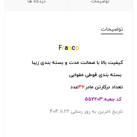
توضیحات
دیدگاه ها
توضیحات
F
r
a
n
c
o
کیفیت بالا با ضمانت مدت و بسته بندی زیبا
بسته بندی قوطی مقوایی
تعداد درکارتن مادر:
36
عدد
کد جعبه:552203
تاریخ اخرین به روز رسانی:404.11.22