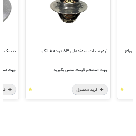
د شش سوراخ
ترموستات سمندملی 83 درجه فرانکو
دیسک چرخ عقب ss
جهت استعلام قیمت تماس بگیرید
جهت استعل
خرید محصول
خرید