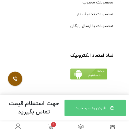
محصولات محبوب
محصولات تخفیف دار
محصولات با ارسال رایگان
نماد اعتماد الکترونیک
جهت استعلام قیمت
© کلیه حقوق مادی و معنوی محتویات سایت فروشگاه اینترنتی
افزودن به سبد خرید
تماس بگیرید
موسوی محفوظ است |
طراحی شده توسط ایلیاسیستم