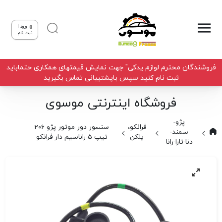
ورود |
ثبت نام
فروشندگان محترم لوازم یدکی" جهت نمایش قیمتهای همکاری حتماباید
ثبت نام کنید سپس باپشتیبانی تماس بگیرید
فروشگاه اینترنتی موسوی
پژو-
فرانکو،
سنسور دور موتور پژو 206
سمند-
یلکن
تیپ 5-راناسیم دار فرانکو
دنا-تارا-رانا