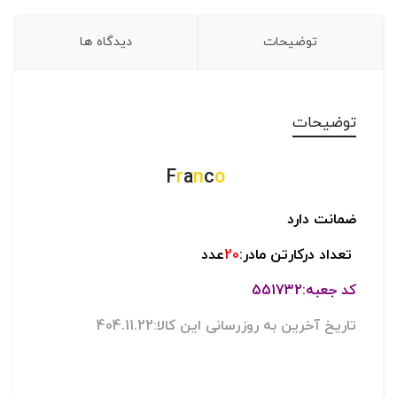
توضیحات
دیدگاه ها
توضیحات
r
a
n
c
o
F
ضمانت دارد
تعداد درکارتن مادر:
20
عدد
کد جعبه:551732
تاریخ آخرین به روزرسانی این کالا:404.11.22