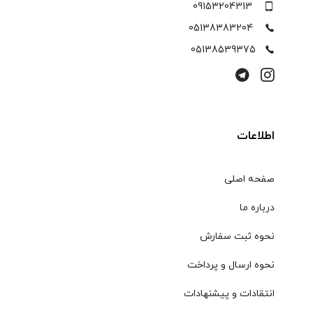
09153204313
05138383204
05138539375
اطلاعات
صفحه اصلی
درباره ما
نحوه ثبت سفارش
نحوه ارسال و پرداخت
انتقادات و پیشنهادات