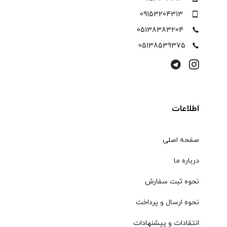
09153204313
05138383204
05138539375
اطلاعات
صفحه اصلی
درباره ما
نحوه ثبت سفارش
نحوه ارسال و پرداخت
انتقادات و پیشنهادات