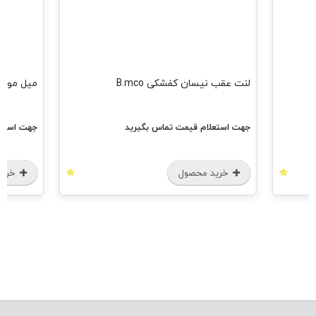
لنت عقب نیسان کفشکی B.mco
میل موجگیر 
جهت استعلام قیمت تماس بگیرید
جهت استعل
خرید محصول
خرید