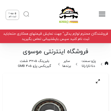
ورود |
ثبت نام
فروشندگان محترم لوازم یدکی" جهت نمایش قیمتهای همکاری حتماباید
ثبت نام کنید سپس باپشتیبانی تماس بگیرید
فروشگاه اینترنتی موسوی
پژو-سمند-
سایر
بلبرینگ 3205 شفت
دنا-تارا-رانا
برندها
گیربکس پژو 405 GMB