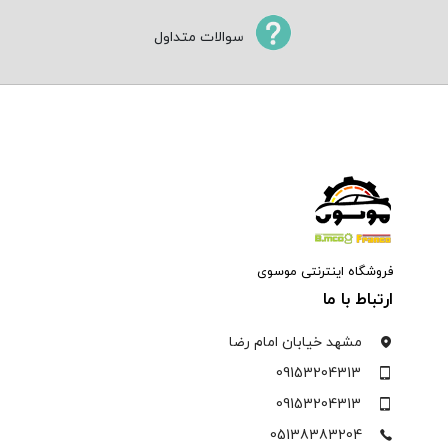
سوالات متداول
فروشگاه اینترنتی موسوی
ارتباط با ما
مشهد خیابان امام رضا
09153204313
09153204313
05138383204