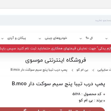
ال 90
خودروهای چینی
پیکان و آردی
زم یدکی" جهت نمایش قیمتهای همکاری حتماباید ثبت نام کنید سپس باپش
فروشگاه اینترنتی موسوی
 سایپایی
بی ام کو
پمپ درب تیبا پنج سیم سوکت دار B.mco
پمپ درب تیبا پنج سیم سوکت دار B.mco
کد محصول : 5168
برند : بی ام کو