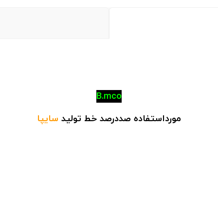
B.mco
مورداستفاده صددرصد خط تولید
سایپا