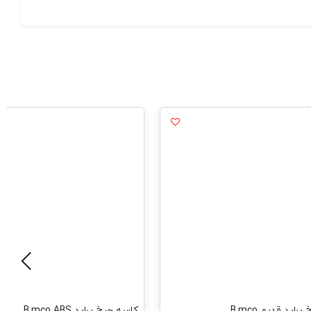
اید قدیم B.mco
کاسه چرخ پراید B.mco ABS