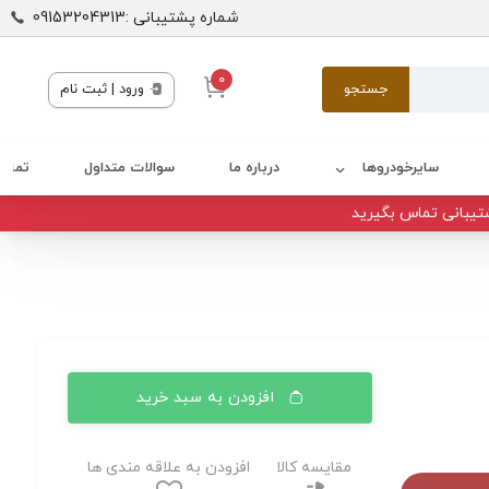
شماره پشتیبانی :09153204313
0
جستجو
ورود | ثبت نام
سایرخودروها
درباره ما
سوالات متداول
تماس 
تیبانی تماس بگیرید
افزودن به سبد خرید
مقایسه کالا
افزودن به علاقه مندی ها