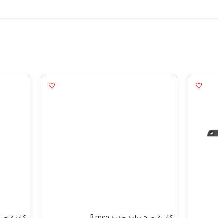
کاسه چرخ پراید جدید B.mco
کاسه چرخ پر