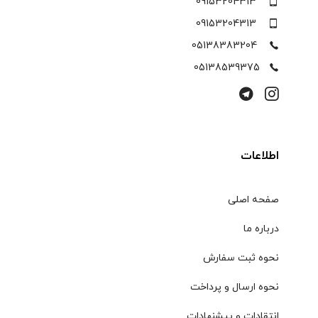
09153204313
09153204313
05138383204
05138539375
اطلاعات
صفحه اصلی
درباره ما
نحوه ثبت سفارش
نحوه ارسال و پرداخت
انتقادات و پیشنهادات