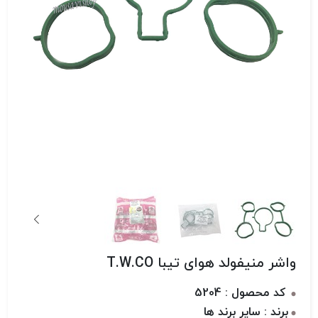
واشر منیفولد هوای تیبا T.W.CO
کد محصول : 5204
برند : سایر برند ها