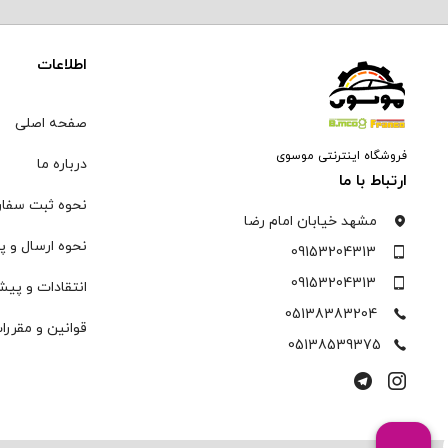
اطلاعات
صفحه اصلی
فروشگاه اینترنتی موسوی
درباره ما
ارتباط با ما
نحوه ثبت سفا
مشهد خیابان امام رضا
نحوه ارسال و پ
09153204313
09153204313
انتقادات و پیش
05138383204
قوانین و مقررا
05138539375