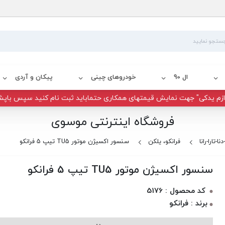
ال 90
خودروهای چینی
پیکان و آردی
زم یدکی" جهت نمایش قیمتهای همکاری حتماباید ثبت نام کنید سپس باپش
فروشگاه اینترنتی موسوی
ا-تارا-رانا
فرانکو، یلکن
سنسور اکسیژن موتور TU5 تیپ 5 فرانکو
سنسور اکسیژن موتور TU5 تیپ 5 فرانکو
کد محصول : 5176
برند : فرانکو