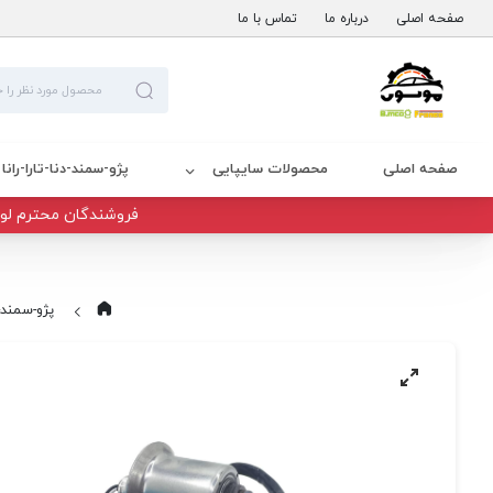
صفحه اصلی
درباره ما
تماس با ما
صفحه اصلی
محصولات سایپایی
پژو-سمند-دنا-تارا-رانا
فروشندگان محترم لوا
پژو-سمند-دن