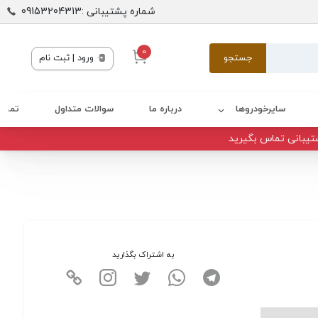
شماره پشتیبانی :09153204313
0
جستجو
ورود | ثبت نام
سایرخودروها
درباره ما
سوالات متداول
تماس 
تیبانی تماس بگیرید
به اشتراک بگذارید