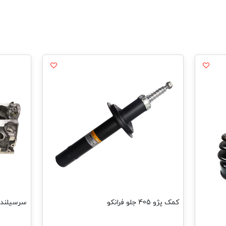
کمک پژو 405 جلو فرانکو
سرسیلندر پژو 405 انژ