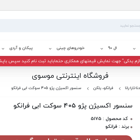
ال 90
خودروهای چینی
پیکان و آردی
زم یدکی" جهت نمایش قیمتهای همکاری حتماباید ثبت نام کنید سپس باپش
فروشگاه اینترنتی موسوی
-تارا-رانا
فرانکو، یلکن
سنسور اکسیژن پژو 405 سوکت ابی فرانکو
سنسور اکسیژن پژو 405 سوکت ابی فرانکو
کد محصول : 5175
برند : فرانکو