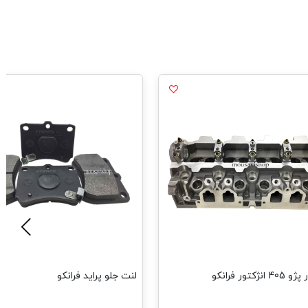
کتور فرانکو
لنت جلو پراید فرانکو