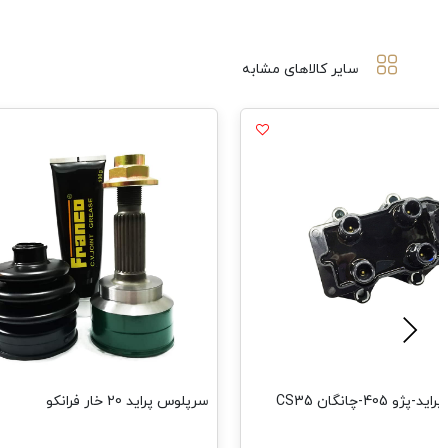
سایر کالاهای مشابه
کوئل ساژم-پراید-پژو 405-چانگان CS35
سرپلوس پراید 20 خار فرانکو