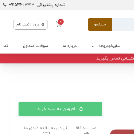
شماره پشتیبانی :09153204313
0
جستجو
ورود | ثبت نام
سایرخودروها
درباره ما
سوالات متداول
تماس 
تیبانی تماس بگیرید
افزودن به سبد خرید
مقایسه کالا
افزودن به علاقه مندی ها